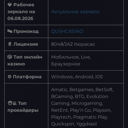
💎 Рабочее
зеркало на
Актуальное зеркало
06.08.2026
🔤 Промокод
QUSHCASINO
📄 Лицензия
8048/JAZ Кюрасао
🎲 Тип онлайн
Мобильное, Live,
казино
Браузерное
⚙️ Платформа
Windows, Android, iOS
Amatic, Betgames, BetSoft,
BGaming, BTG, Evolution
🧑‍💻 Топ
Gaming, Microgaming,
провайдеры
NetEnt, Play’n Go, Playson,
Playtech, Pragmatic Play,
Quickspin, Yggdrasil