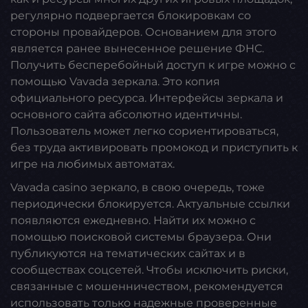
регулярно подвергается блокировкам со
стороны провайдеров. Основанием для этого
является ранее вынесенное решение ФНС.
Получить бесперебойный доступ к игре можно с
помощью Vavada зеркала. Это копия
официального ресурса. Интерфейсы зеркала и
основного сайта абсолютно идентичны.
Пользователь может легко сориентироваться,
без труда активировать промокод и приступить к
игре на любимых автоматах.
Vavada casino зеркало, в свою очередь, тоже
периодически блокируется. Актуальные ссылки
появляются ежедневно. Найти их можно с
помощью поисковой системы браузера. Они
публикуются на тематических сайтах и в
сообществах соцсетей. Чтобы исключить риски,
связанные с мошенничеством, рекомендуется
использовать только надежные проверенные