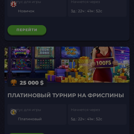
Статус для игры
Начнется через
Новичок
3д : 22ч : 41м : 50с
ПЕРЕЙТИ
25 000 $
ПЛАТИНОВЫЙ ТУРНИР НА ФРИСПИНЫ
Статус для игры
Начнется через
Платиновый
5д : 22ч : 41м : 50с