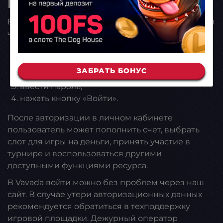
Вход в личный кабинет
Вавада вход доступен через официальный сайт и
через зеркало. Для авторизации нужно:
нажать кнопку «Вход», расположенную в
верхней части главной страницы;
ЗАБРАТЬ БОНУС
указать номер телефона или email;
ввести пароль;
нажать кнопку «Войти».
После авторизации в личном кабинете
пользователь может пополнить счет, выбрать
слот для игры на деньги, принять участие в
турнире и воспользоваться другими
доступными функциями ресурса.
В Vavada войти можно без проблем через наш
сайт. В случае утери авторизационных данных
рекомендуется обратиться в техподдержку
игровой площадки. Дежурный оператор