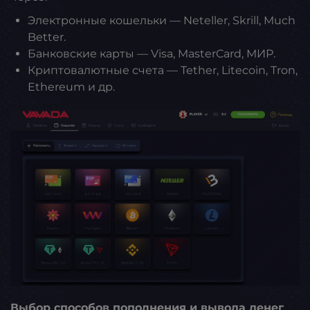
Электронные кошельки — Neteller, Skrill, Much
Better.
Банковские карты — Visa, MasterCard, МИР.
Криптовалютные счета — Tether, Litecoin, Tron,
Ethereum и др.
Выбор способов пополнения и вывода денег