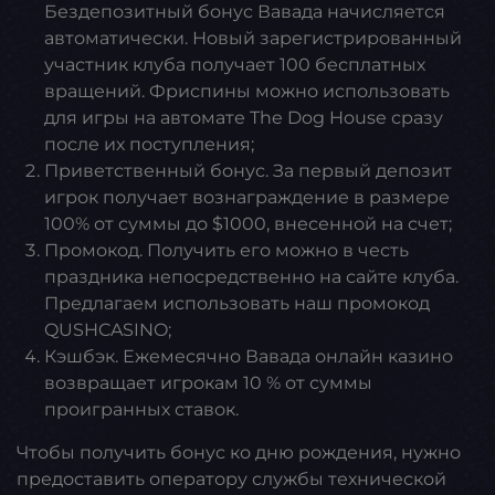
Бездепозитный бонус Вавада начисляется
автоматически. Новый зарегистрированный
участник клуба получает 100 бесплатных
вращений. Фриспины можно использовать
для игры на автомате The Dog House сразу
после их поступления;
Приветственный бонус. За первый депозит
игрок получает вознаграждение в размере
100% от суммы до $1000, внесенной на счет;
Промокод. Получить его можно в честь
праздника непосредственно на сайте клуба.
Предлагаем использовать наш промокод
QUSHCASINO;
Кэшбэк. Ежемесячно Вавада онлайн казино
возвращает игрокам 10 % от суммы
проигранных ставок.
Чтобы получить бонус ко дню рождения, нужно
предоставить оператору службы технической